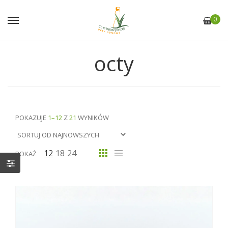
0
octy
POKAZUJE
1–12
Z
21
WYNIKÓW
12
18
24
POKAŻ