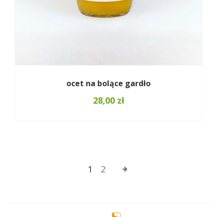
ocet na bolące gardło
28,00
zł
1
2