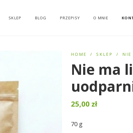
SKLEP
BLOG
PRZEPISY
O MNIE
KON
HOME
/
SKLEP
/
NIE
Nie ma li
uodparn
25,00
zł
70 g