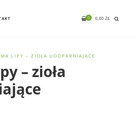
0
0,00
ZŁ
TAKT
 MA LIPY – ZIOŁA UODPARNIAJĄCE
py – zioła
iające