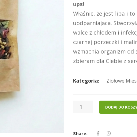
ups!
Właśnie, że jest lipa i 
uodparniająca. Stworzył
walce z chłodem i infekc
czarnej porzeczki i mali
wzmacnia organizm od śr
zbieram dla Ciebie z se
Kategoria:
Ziołowe Mies
ILOŚĆ
DODAJ DO KOSZ
NIE
MA
LIPY
Share:
-