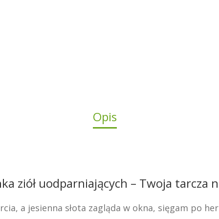
ZIOŁA
UODPARNIAJĄCE
Opis
ka ziół uodparniających – Twoja tarcza n
cia, a jesienna słota zagląda w okna, sięgam po herb