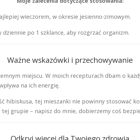
Moje zalecenia dotyczące stosowania:
najlepiej wieczorem, w okresie jesienno-zimowym.
y dziennie po 1 szklance, aby rozgrzać organizm.
Ważne wskazówki i przechowywanie
i ciemnym miejscu. W moich recepturach dbam o każd
wpływa na ich energię.
 hibiskusa, tej mieszanki nie powinny stosować kobi
w tej grupie – napisz do mnie, dobierzemy coś bezpi
Odkryj więcej dla Twojego zdrowia