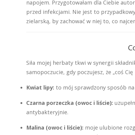
napojem. Przygotowałam dla Ciebie autor
przed infekcjami. Nie jest to przypadkowy
zielarską, by zachować w niej to, co najcen
C
Siła mojej herbaty tkwi w synergii skład
samopoczucie, gdy poczujesz, że „coś Ci
Kwiat lipy:
to mój sprawdzony sposób na g
Czarna porzeczka (owoc i liście):
uzupełni
antybakteryjnie.
Malina (owoc i liście):
moje ulubione rozg