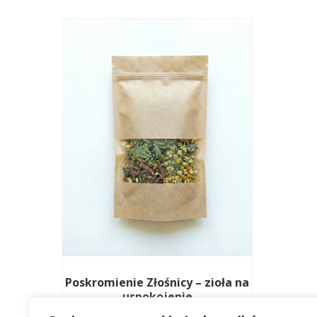
Poskromienie Złośnicy – zioła na
uspokojenie