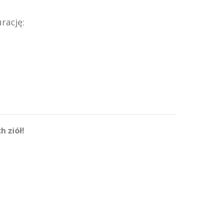
rację:
h ziół!