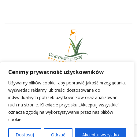
Cenimy prywatność użytkowników
Telefon:
Używamy plików cookie, aby poprawić jakość przeglądania,
+48 608 206 007
wyświetlać reklamy lub treści dostosowane do
Adres:
indywidualnych potrzeb użytkowników oraz analizować
Co w trawie piszczy
ruch na stronie. Kliknięcie przycisku „Akceptuj wszystkie”
43-392 Międzyrzecze Górne 787
oznacza zgodę na wykorzystywanie przez nas plików
Email:
cookie.
kontakt@octydomowe.pl
Napisz do mnie
Copyright © 2022 Co w trawie piszczy – All Rights
Dostosuj
Odrzuć
Akceptuj wszystko