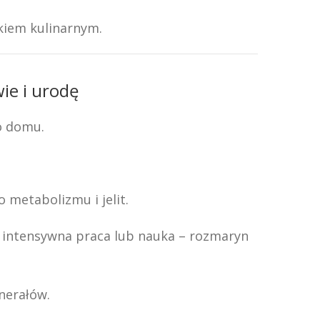
kiem kulinarnym.
ie i urodę
o domu.
 metabolizmu i jelit.
ę intensywna praca lub nauka – rozmaryn
nerałów.