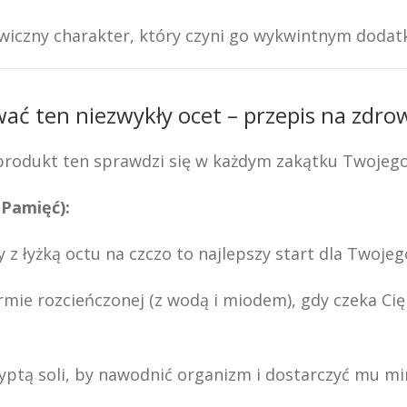
ywiczny charakter, który czyni go wykwintnym dodat
wać ten niezwykły ocet – przepis na zdrow
ł, produkt ten sprawdzi się w każdym zakątku Twojeg
 Pamięć):
z łyżką octu na czczo to najlepszy start dla Twojego
rmie rozcieńczonej (z wodą i miodem), gdy czeka Ci
yptą soli, by nawodnić organizm i dostarczyć mu mi