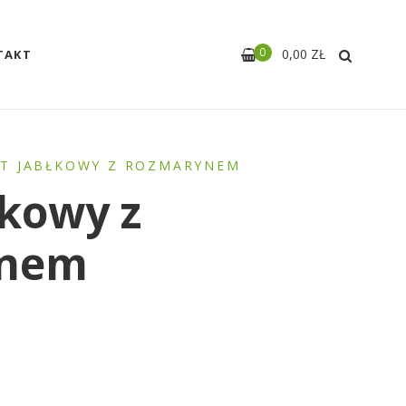
0
0,00
ZŁ
TAKT
T JABŁKOWY Z ROZMARYNEM
łkowy z
ynem