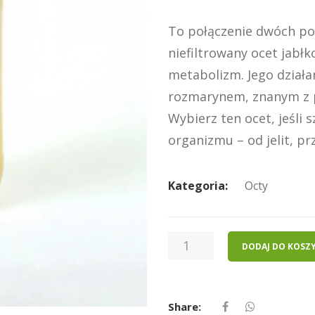
To połączenie dwóch pot
niefiltrowany ocet jabłk
metabolizm. Jego dzia
rozmarynem, znanym z 
Wybierz ten ocet, jeśl
organizmu – od jelit, pr
Kategoria:
Octy
ILOŚĆ
DODAJ DO KOSZ
OCET
JABŁKOWY
Z
Share:
ROZMARYNEM