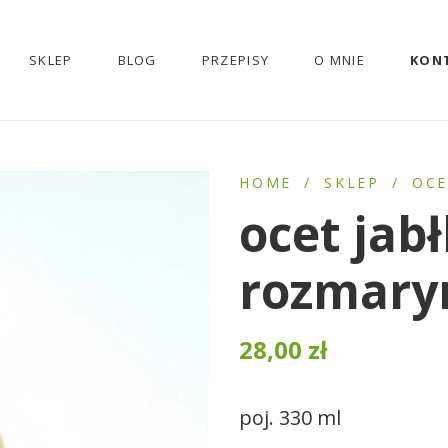
SKLEP
BLOG
PRZEPISY
O MNIE
KON
HOME
/
SKLEP
/
OCE
ocet jab
rozmar
28,00
zł
poj. 330 ml