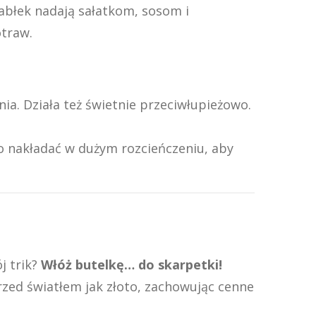
abłek nadają sałatkom, sosom i
otraw.
nia. Działa też świetnie przeciwłupieżowo.
o nakładać w dużym rozcieńczeniu, aby
j trik?
Włóż butelkę… do skarpetki!
rzed światłem jak złoto, zachowując cenne