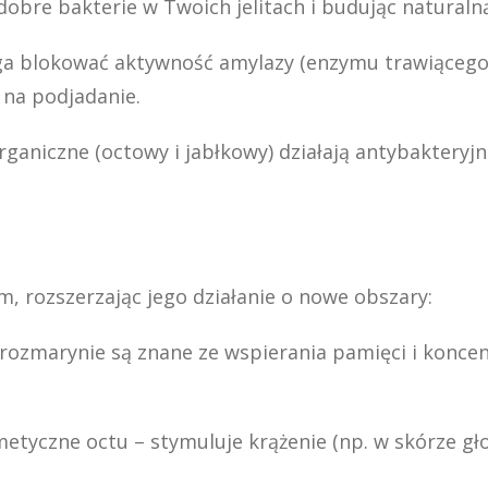
” dobre bakterie w Twoich jelitach i budując natural
 blokować aktywność amylazy (enzymu trawiącego c
 na podjadanie.
ganiczne (octowy i jabłkowy) działają antybakteryj
 rozszerzając jego działanie o nowe obszary:
rozmarynie są znane ze wspierania pamięci i koncent
tyczne octu – stymuluje krążenie (np. w skórze gło