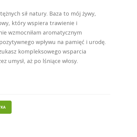
ężnych sił natury. Baza to mój żywy,
owy, który wspiera trawienie i
łanie wzmocniłam aromatycznym
pozytywnego wpływu na pamięć i urodę.
i szukasz kompleksowego wsparcia
zez umysł, aż po lśniące włosy.
YKA