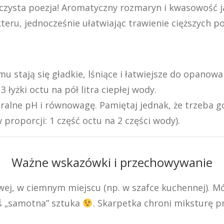
 czysta poezja! Aromatyczny rozmaryn i kwasowość j
u, jednocześnie ułatwiając trawienie cięższych p
u stają się gładkie, lśniące i łatwiejsze do opanowa
 łyżki octu na pół litra ciepłej wody.
ralne pH i równowagę. Pamiętaj jednak, że trzeba g
w proporcji: 1 część octu na 2 części wody).
Ważne wskazówki i przechowywanie
j, w ciemnym miejscu (np. w szafce kuchennej). Mó
aś „samotna” sztuka
. Skarpetka chroni miksturę p